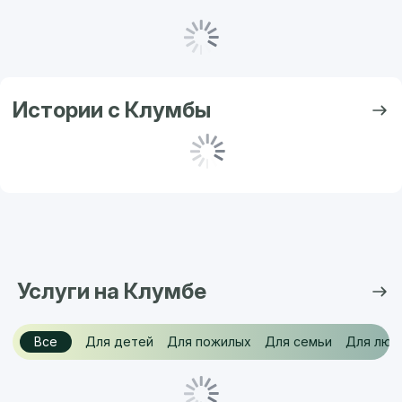
Истории с Клумбы
Услуги на Клумбе
Все
Для детей
Для пожилых
Для семьи
Для люд