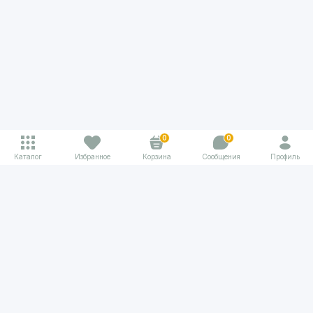
0
0
Каталог
Избранное
Корзина
Сообщения
Профиль
Клумба помогает находить и выбирать услуги для людей
в разных жизненных ситуациях
Политика конфиденциальности
Задать вопрос
Безопасность платежей
Получателям услуг