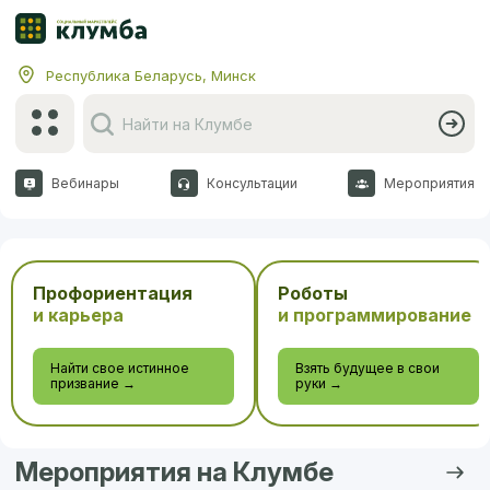
Республика Беларусь, Минск
Вебинары
Консультации
Мероприятия
Профориентация
Роботы
и карьера
и программирование
Найти свое истинное
Взять будущее в свои
призвание →
руки →
Мероприятия на Клумбе